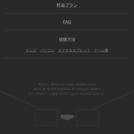
料金プラン
FAQ
視聴方法
テレビ
パソコン
スマホ＆タブレット
ゲーム機
©H.N.F. ©Rakuten Eagles ©SEIBU Lions
©C.L.M. ©ORIX Buffaloes © SoftBank HAWKS
ライブ中のデータ提供 ©2023 Japan Baseball Data Inc.