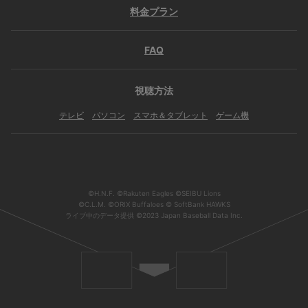
料金プラン
FAQ
視聴方法
テレビ
パソコン
スマホ＆タブレット
ゲーム機
©H.N.F. ©Rakuten Eagles ©SEIBU Lions
©C.L.M. ©ORIX Buffaloes © SoftBank HAWKS
ライブ中のデータ提供 ©2023 Japan Baseball Data Inc.