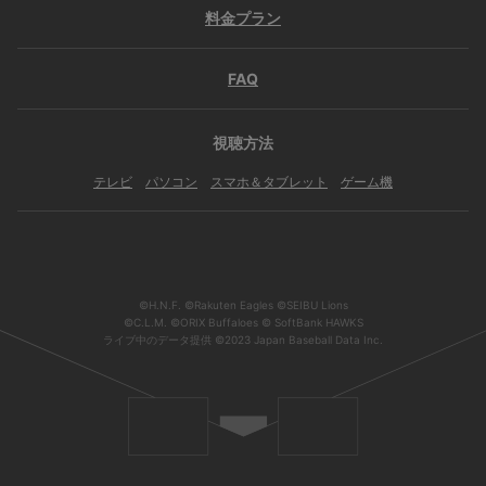
料金プラン
FAQ
視聴方法
テレビ
パソコン
スマホ＆タブレット
ゲーム機
©H.N.F. ©Rakuten Eagles ©SEIBU Lions
©C.L.M. ©ORIX Buffaloes © SoftBank HAWKS
ライブ中のデータ提供 ©2023 Japan Baseball Data Inc.