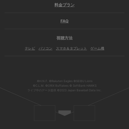
料金プラン
FAQ
視聴方法
テレビ
パソコン
スマホ＆タブレット
ゲーム機
©H.N.F. ©Rakuten Eagles ©SEIBU Lions
©C.L.M. ©ORIX Buffaloes © SoftBank HAWKS
ライブ中のデータ提供 ©2023 Japan Baseball Data Inc.