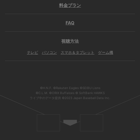
料金プラン
FAQ
視聴方法
テレビ
パソコン
スマホ＆タブレット
ゲーム機
©H.N.F. ©Rakuten Eagles ©SEIBU Lions
©C.L.M. ©ORIX Buffaloes © SoftBank HAWKS
ライブ中のデータ提供 ©2023 Japan Baseball Data Inc.