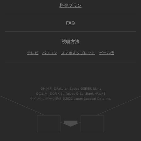
料金プラン
FAQ
視聴方法
テレビ
パソコン
スマホ＆タブレット
ゲーム機
©H.N.F. ©Rakuten Eagles ©SEIBU Lions
©C.L.M. ©ORIX Buffaloes © SoftBank HAWKS
ライブ中のデータ提供 ©2023 Japan Baseball Data Inc.