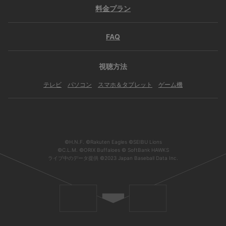
料金プラン
FAQ
視聴方法
テレビ
パソコン
スマホ＆タブレット
ゲーム機
©H.N.F. ©Rakuten Eagles ©SEIBU Lions
©C.L.M. ©ORIX Buffaloes © SoftBank HAWKS
ライブ中のデータ提供 ©2023 Japan Baseball Data Inc.