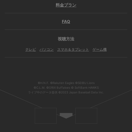
料金プラン
FAQ
視聴方法
テレビ
パソコン
スマホ＆タブレット
ゲーム機
©H.N.F. ©Rakuten Eagles ©SEIBU Lions
©C.L.M. ©ORIX Buffaloes © SoftBank HAWKS
ライブ中のデータ提供 ©2023 Japan Baseball Data Inc.