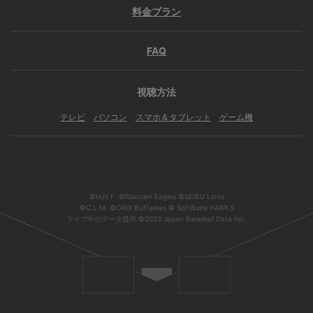
料金プラン
FAQ
視聴方法
テレビ
パソコン
スマホ＆タブレット
ゲーム機
©H.N.F. ©Rakuten Eagles ©SEIBU Lions
©C.L.M. ©ORIX Buffaloes © SoftBank HAWKS
ライブ中のデータ提供 ©2023 Japan Baseball Data Inc.