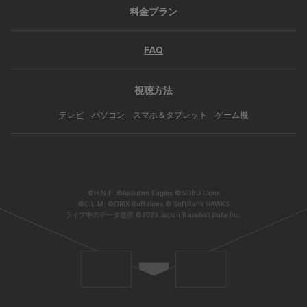
料金プラン
FAQ
視聴方法
テレビ
パソコン
スマホ＆タブレット
ゲーム機
©H.N.F. ©Rakuten Eagles ©SEIBU Lions
©C.L.M. ©ORIX Buffaloes © SoftBank HAWKS
ライブ中のデータ提供 ©2023 Japan Baseball Data Inc.