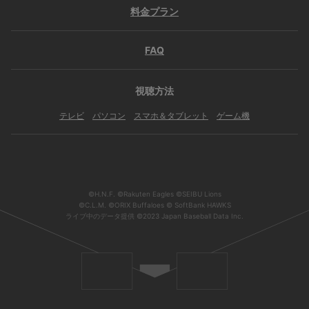
料金プラン
FAQ
視聴方法
テレビ
パソコン
スマホ＆タブレット
ゲーム機
©H.N.F. ©Rakuten Eagles ©SEIBU Lions
©C.L.M. ©ORIX Buffaloes © SoftBank HAWKS
ライブ中のデータ提供 ©2023 Japan Baseball Data Inc.