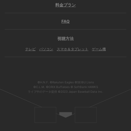
料金プラン
FAQ
視聴方法
テレビ
パソコン
スマホ＆タブレット
ゲーム機
©H.N.F. ©Rakuten Eagles ©SEIBU Lions
©C.L.M. ©ORIX Buffaloes © SoftBank HAWKS
ライブ中のデータ提供 ©2023 Japan Baseball Data Inc.