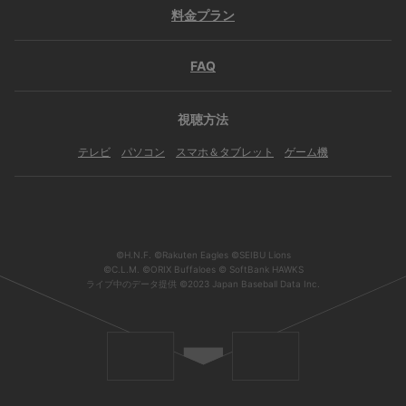
料金プラン
FAQ
視聴方法
テレビ
パソコン
スマホ＆タブレット
ゲーム機
©H.N.F. ©Rakuten Eagles ©SEIBU Lions
©C.L.M. ©ORIX Buffaloes © SoftBank HAWKS
ライブ中のデータ提供 ©2023 Japan Baseball Data Inc.