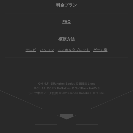
料金プラン
FAQ
視聴方法
テレビ
パソコン
スマホ＆タブレット
ゲーム機
©H.N.F. ©Rakuten Eagles ©SEIBU Lions
©C.L.M. ©ORIX Buffaloes © SoftBank HAWKS
ライブ中のデータ提供 ©2023 Japan Baseball Data Inc.