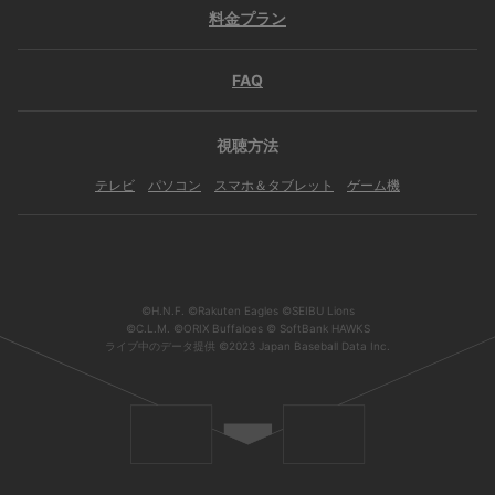
料金プラン
FAQ
視聴方法
テレビ
パソコン
スマホ＆タブレット
ゲーム機
©H.N.F. ©Rakuten Eagles ©SEIBU Lions
©C.L.M. ©ORIX Buffaloes © SoftBank HAWKS
ライブ中のデータ提供 ©2023 Japan Baseball Data Inc.