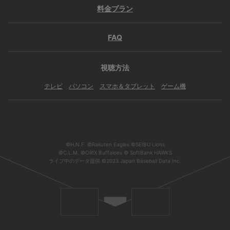
料金プラン
FAQ
視聴方法
テレビ
パソコン
スマホ＆タブレット
ゲーム機
©H.N.F. ©Rakuten Eagles ©SEIBU Lions
©C.L.M. ©ORIX Buffaloes © SoftBank HAWKS
ライブ中のデータ提供 ©2023 Japan Baseball Data Inc.